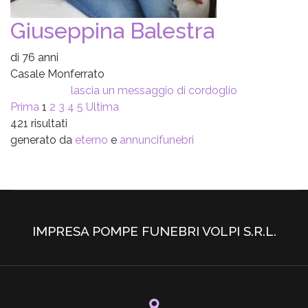
Giuseppina Balestra
di 76 anni
Casale Monferrato
lascia un messaggio di cordoglio
Prima
1
2
3
4
5
Ultima
421 risultati
generato da
eterno
e
annuncifunebri
IMPRESA POMPE FUNEBRI VOLPI S.R.L.